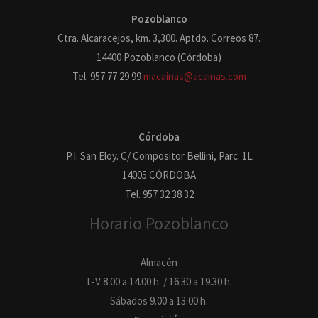
5
Pozoblanco
Ctra. Alcaracejos, km. 3,300. Aptdo. Correos 87.
14400 Pozoblanco (Córdoba)
Tel. 957 77 29 99
macainas@acainas.com
d
Córdoba
P.I. San Eloy. C/ Compositor Bellini, Parc. 1L
e
14005 CÓRDOBA
Tel. 957 32 38 32
Horario Pozoblanco
5
Almacén
L-V 8.00 a 14.00 h. / 16.30 a 19.30 h.
Sábados 9.00 a 13.00 h.