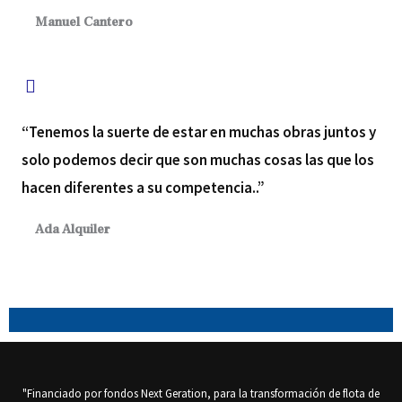
Manuel Cantero
d
“Tenemos la suerte de estar en muchas obras juntos y
solo podemos decir que son muchas cosas las que los
o
hacen diferentes a su competencia..”
Ada Alquiler
c
"Financiado por fondos Next Geration, para la transformación de flota de