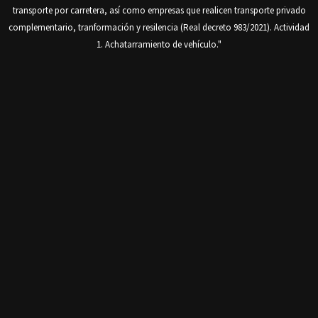
o
transporte por carretera, así como empresas que realicen transporte privado
complementario, tranformación y resilencia (Real decreto 983/2021). Actividad
1. Achatarramiento de vehículo."
n
4
.